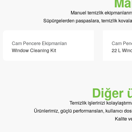
Ma
Manuel temizlik ekipmanlarımız
Süpürgelerden paspaslara, temizlik kovaları
Cam Pencere Ekipmanları
Cam Penc
Window Cleaning Kit
22 L Win
Diğer 
Temizlik işlerinizi kolaylaştı
Ürünlerimiz, güçlü performansları, kullanıcı dostu
Kalite v