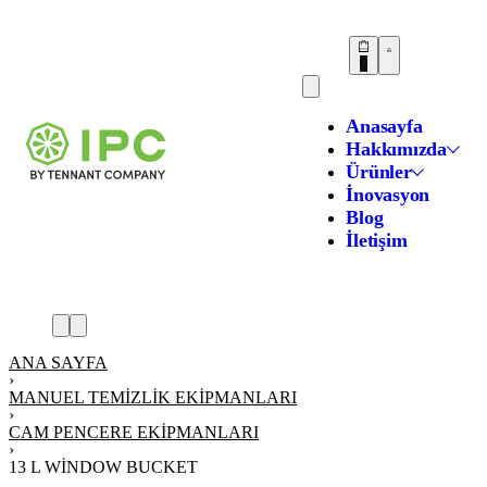
0
Anasayfa
Hakkımızda
Ürünler
İnovasyon
Blog
İletişim
ANA SAYFA
›
MANUEL TEMIZLIK EKIPMANLARI
›
CAM PENCERE EKIPMANLARI
›
13 L WINDOW BUCKET