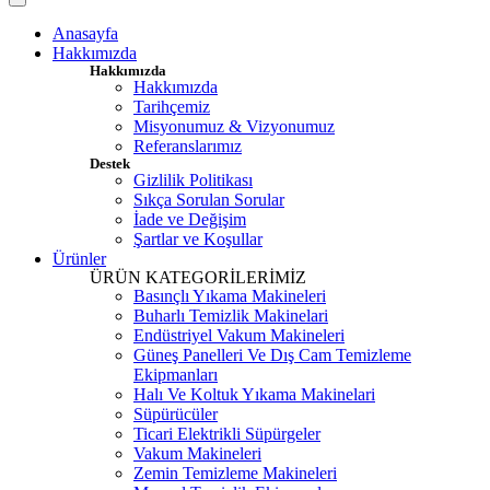
Anasayfa
Hakkımızda
Hakkımızda
Hakkımızda
Tarihçemiz
Misyonumuz & Vizyonumuz
Referanslarımız
Destek
Gizlilik Politikası
Sıkça Sorulan Sorular
İade ve Değişim
Şartlar ve Koşullar
Ürünler
ÜRÜN KATEGORİLERİMİZ
Basınçlı Yıkama Makineleri
Buharlı Temizlik Makinelari
Endüstriyel Vakum Makineleri
Güneş Panelleri Ve Dış Cam Temizleme
Ekipmanları
Halı Ve Koltuk Yıkama Makinelari
Süpürücüler
Ticari Elektrikli Süpürgeler
Vakum Makineleri
Zemin Temizleme Makineleri