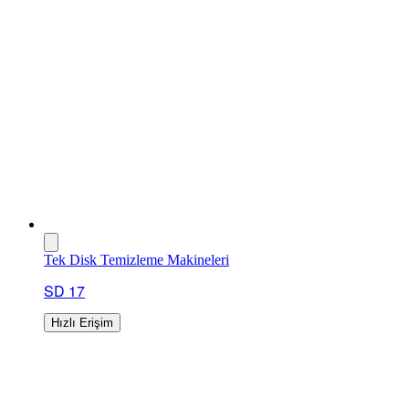
Tek Disk Temizleme Makineleri
SD 17
Hızlı Erişim