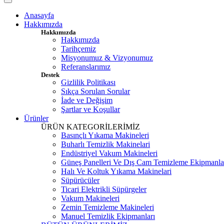
Anasayfa
Hakkımızda
Hakkımızda
Hakkımızda
Tarihçemiz
Misyonumuz & Vizyonumuz
Referanslarımız
Destek
Gizlilik Politikası
Sıkça Sorulan Sorular
İade ve Değişim
Şartlar ve Koşullar
Ürünler
ÜRÜN KATEGORİLERİMİZ
Basınçlı Yıkama Makineleri
Buharlı Temizlik Makinelari
Endüstriyel Vakum Makineleri
Güneş Panelleri Ve Dış Cam Temizleme Ekipmanla
Halı Ve Koltuk Yıkama Makinelari
Süpürücüler
Ticari Elektrikli Süpürgeler
Vakum Makineleri
Zemin Temizleme Makineleri
Manuel Temizlik Ekipmanları