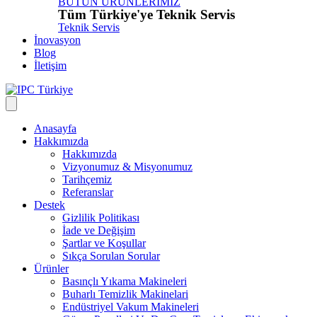
BÜTÜN ÜRÜNLERİMİZ
Tüm Türkiye'ye Teknik Servis
Teknik Servis
İnovasyon
Blog
İletişim
Anasayfa
Hakkımızda
Hakkımızda
Vizyonumuz & Misyonumuz
Tarihçemiz
Referanslar
Destek
Gizlilik Politikası
İade ve Değişim
Şartlar ve Koşullar
Sıkça Sorulan Sorular
Ürünler
Basınçlı Yıkama Makineleri
Buharlı Temizlik Makinelari
Endüstriyel Vakum Makineleri