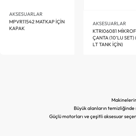
AKSESUARLAR
MPVR11542 MATKAP İÇİN
AKSESUARLAR
KAPAK
KTRI06081 MİKROF
ÇANTA (10’LU SET) 
LT TANK İÇİN)
Makinelerim
Büyük alanların temizliğinde 
Güçlü motorları ve çeşitli aksesuar seçe