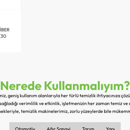
İBER
(30
Nerede Kullanmalıyım?
iz, geniş kullanım alanlarıyla her türlü temizlik ihtiyacınıza çöz
sağladığı verimlilik ve etkinlik, işletmenizin her zaman temiz v
nekleriyle, temizlik makinelerimiz, zorlu yüzeylerde bile mükem
Otomotiv
Ağır Sanayi
Tarım
Yapı