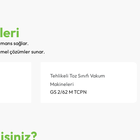
leri
rmans sağlar.
emmel çözümler sunar.
Tehlikeli Toz Sınıfı Vakum
Makineleri
GS 2/62 M TCPN
isiniz?