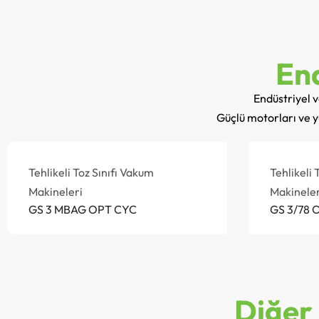
End
Endüstriyel 
Güçlü motorları ve y
Tehlikeli Toz Sınıfı Vakum
Tehlikeli 
Makineleri
Makineler
GS 3 MBAG OPT CYC
GS 3/78 
Diğer 