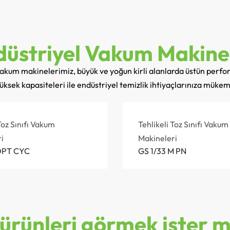
üstriyel Vakum Makine
vakum makinelerimiz, büyük ve yoğun kirli alanlarda üstün perfo
üksek kapasiteleri ile endüstriyel temizlik ihtiyaçlarınıza mük
Toz Sınıfı Vakum
Tehlikeli Toz Sınıfı Vakum
i
Makineleri
OPT CYC
GS 1/33 M PN
ürünleri görmek ister m