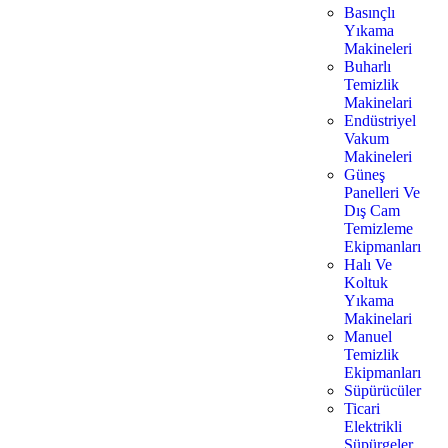
Basınçlı
Yıkama
Makineleri
Buharlı
Temizlik
Makinelari
Endüstriyel
Vakum
Makineleri
Güneş
Panelleri Ve
Dış Cam
Temizleme
Ekipmanları
Halı Ve
Koltuk
Yıkama
Makinelari
Manuel
Temizlik
Ekipmanları
Süpürücüler
Ticari
Elektrikli
Süpürgeler