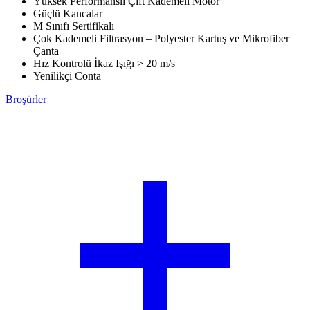
Yüksek Performanslı Çift Kademeli Motor
Güçlü Kancalar
M Sınıfı Sertifikalı
Çok Kademeli Filtrasyon – Polyester Kartuş ve Mikrofiber
Çanta
Hız Kontrolü İkaz Işığı > 20 m/s
Yenilikçi Conta
Broşürler