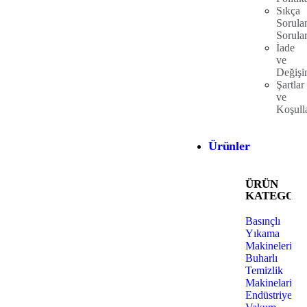
Sıkça
Sorula
Sorula
İade
ve
Değiş
Şartlar
ve
Koşull
Ürünler
ÜRÜN
KATEGORİ
Basınçlı
Yıkama
Makineleri
Buharlı
Temizlik
Makinelari
Endüstriyel