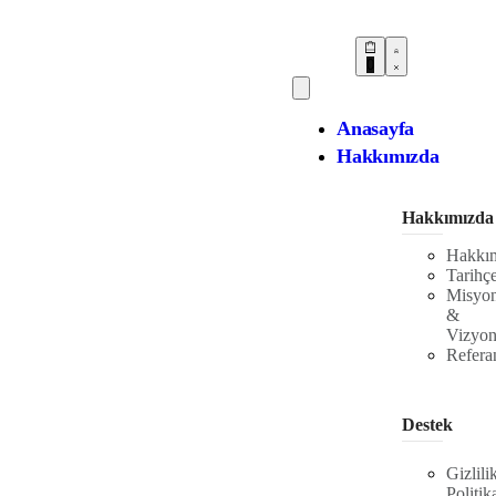
0
Anasayfa
Hakkımızda
Hakkımızda
Hakkı
Tarihç
Misyo
&
Vizyo
Refera
Destek
Gizlili
Politik