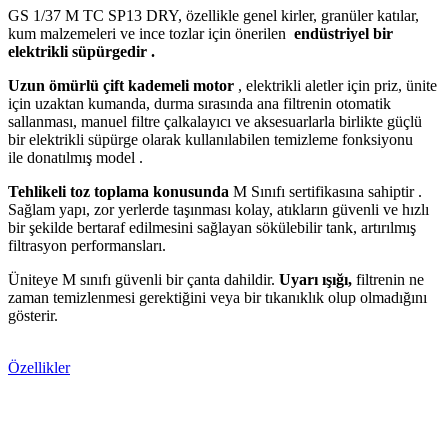
GS 1/37 M TC SP13 DRY, özellikle genel kirler, granüler katılar,
kum malzemeleri ve ince tozlar için önerilen
endüstriyel bir
elektrikli süpürgedir .
Uzun ömürlü çift kademeli motor
, elektrikli aletler için priz, ünite
için uzaktan kumanda, durma sırasında ana filtrenin otomatik
sallanması, manuel filtre çalkalayıcı ve aksesuarlarla birlikte güçlü
bir elektrikli süpürge olarak kullanılabilen temizleme fonksiyonu
ile donatılmış model .
Tehlikeli toz toplama konusunda
M Sınıfı sertifikasına sahiptir .
Sağlam yapı, zor yerlerde taşınması kolay, atıkların güvenli ve hızlı
bir şekilde bertaraf edilmesini sağlayan sökülebilir tank, artırılmış
filtrasyon performansları.
Üniteye M sınıfı güvenli bir çanta dahildir.
Uyarı ışığı,
filtrenin ne
zaman temizlenmesi gerektiğini veya bir tıkanıklık olup olmadığını
gösterir.
Teklif Alın
Özellikler