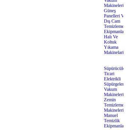
Vakum
Makineleri
Güneş
Panelleri Ve
Dış Cam
Temizleme
Ekipmanları
Halı Ve
Koltuk
Yıkama
Makinelari
Süpürücüler
Ticari
Elektrikli
Süpürgeler
Vakum
Makineleri
Zemin
Temizleme
Makineleri
Manuel
Temizlik
Ekipmanları