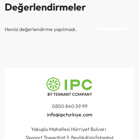
Değerlendirmeler
Henüz değerlendirme yapılmadı.
DEĞERLENDIRME YAP
0850 840 59 99
info@ipcturkiye.com
Yakuplu Mahallesi Hürriyet Bulvarı
Skyport TowerKat:3 Beylikdüzü/İstanbul