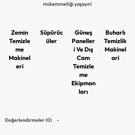
mükemmelliği yaşayın!
Zemin
Süpürüc
Güneş
Buharlı
Temizle
üler
Paneller
Temizlik
me
i Ve Dış
Makinel
Makinel
Cam
ari
eri
Temizle
me
Ekipman
ları
Değerlendirmeler (0)