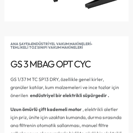
ANA SAYFA
›
ENDÜSTRIYEL VAKUM MAKINELERI
›
TEHLIKELI TOZ SINIFI VAKUM MAKINELERI
GS 3 MBAG OPT CYC
GS 1/37 M TC SP13 DRY, özellikle genel kirler,
granüler katılar, kum malzemeleri ve ince tozlar için
önerilen
endüstriyel bir elektrikli süpürgedir .
Uzun ömürlü çift kademeli motor
, elektrikli aletler
için priz, ünite için uzaktan kumanda, durma sırasında
ana filtrenin otomatik sallanması, manuel filtre