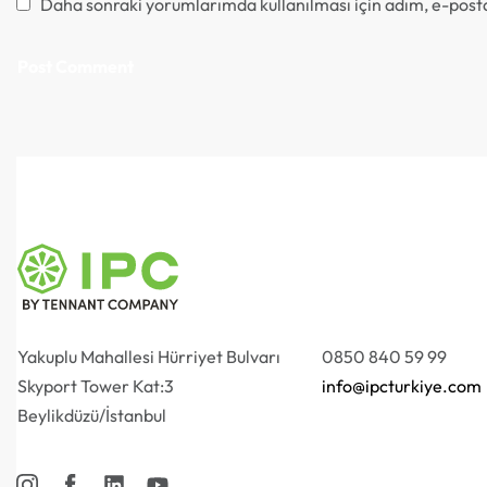
Daha sonraki yorumlarımda kullanılması için adım, e-posta
Yakuplu Mahallesi Hürriyet Bulvarı
0850 840 59 99
Skyport Tower Kat:3
info@ipcturkiye.com
Beylikdüzü/İstanbul