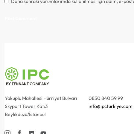
Daha sonraki yorumlarımda kullanılması için adım, e-posta
Yakuplu Mahallesi Hürriyet Bulvarı
0850 840 59 99
Skyport Tower Kat:3
info@ipcturkiye.com
Beylikdüzü/İstanbul