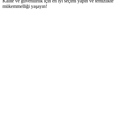
Kalite ve güvenilirlik için en iyi seçimi yapın ve temizlikte
mükemmelliği yaşayın!