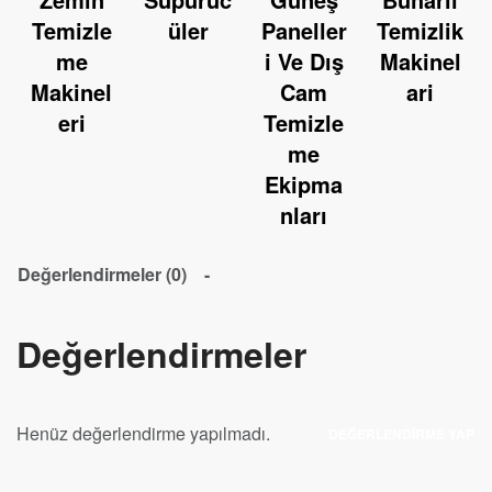
Temizle
üler
Paneller
Temizlik
me
i Ve Dış
Makinel
Makinel
Cam
ari
eri
Temizle
me
Ekipma
nları
Değerlendirmeler (0)
Değerlendirmeler
Henüz değerlendirme yapılmadı.
DEĞERLENDIRME YAP