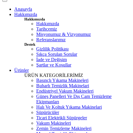
Anasayfa
Hakkımızda
Hakkımızda
Hakkımızda
Tarihçemiz
Misyonumuz & Vizyonumuz
Referanslarımız
Destek
Gizlilik Politikası
Sıkça Sorulan Sorular
İade ve Değişim
Şartlar ve Koşullar
Ürünler
ÜRÜN KATEGORİLERİMİZ
Basınçlı Yıkama Makineleri
Buharlı Temizlik Makinelari
Endüstriyel Vakum Makineleri
Güneş Panelleri Ve Dış Cam Temizleme
Ekipmanları
Halı Ve Koltuk Yıkama Makinelari
Süpürücüler
Ticari Elektrikli Süpürgeler
Vakum Makineleri
Zemin Temizleme Makineleri