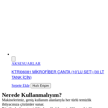
AKSESUARLAR
KTRI06081 MİKROFİBER ÇANTA (10’LU SET) (30 LT
TANK İÇİN)
Sepete Ekle
Hızlı Erişim
Nerede Kullanmalıyım?
Makinelerimiz, geniş kullanım alanlarıyla her türlü temizlik
ihtiyacınıza çözümler sunar.