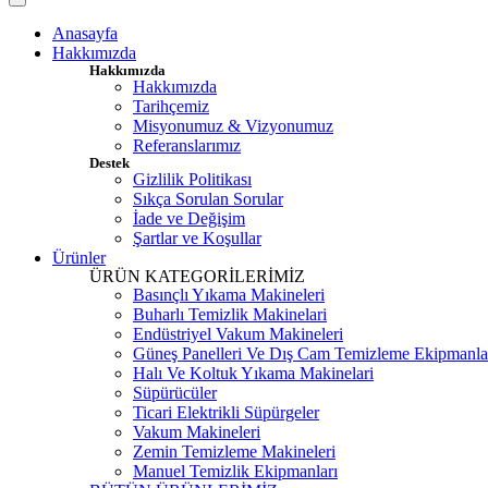
Anasayfa
Hakkımızda
Hakkımızda
Hakkımızda
Tarihçemiz
Misyonumuz & Vizyonumuz
Referanslarımız
Destek
Gizlilik Politikası
Sıkça Sorulan Sorular
İade ve Değişim
Şartlar ve Koşullar
Ürünler
ÜRÜN KATEGORİLERİMİZ
Basınçlı Yıkama Makineleri
Buharlı Temizlik Makinelari
Endüstriyel Vakum Makineleri
Güneş Panelleri Ve Dış Cam Temizleme Ekipmanla
Halı Ve Koltuk Yıkama Makinelari
Süpürücüler
Ticari Elektrikli Süpürgeler
Vakum Makineleri
Zemin Temizleme Makineleri
Manuel Temizlik Ekipmanları