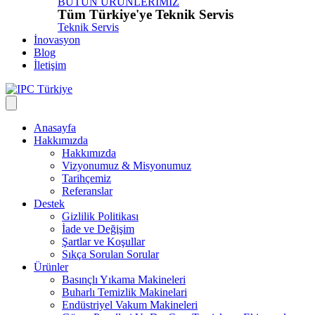
BÜTÜN ÜRÜNLERİMİZ
Tüm Türkiye'ye Teknik Servis
Teknik Servis
İnovasyon
Blog
İletişim
Anasayfa
Hakkımızda
Hakkımızda
Vizyonumuz & Misyonumuz
Tarihçemiz
Referanslar
Destek
Gizlilik Politikası
İade ve Değişim
Şartlar ve Koşullar
Sıkça Sorulan Sorular
Ürünler
Basınçlı Yıkama Makineleri
Buharlı Temizlik Makinelari
Endüstriyel Vakum Makineleri