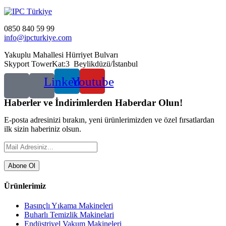
0850 840 59 99
info@ipcturkiye.com
Yakuplu Mahallesi Hürriyet Bulvarı
Skyport TowerKat:3 Beylikdüzü/İstanbul
Linkedin
Youtube
Haberler ve İndirimlerden Haberdar Olun!
E-posta adresinizi bırakın, yeni ürünlerimizden ve özel fırsatlardan
ilk sizin haberiniz olsun.
Abone Ol
Ürünlerimiz
Basınçlı Yıkama Makineleri
Buharlı Temizlik Makinelari
Endüstriyel Vakum Makineleri