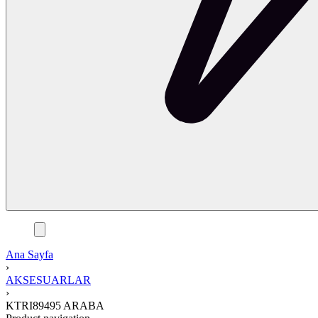
Ana Sayfa
›
AKSESUARLAR
›
KTRI89495 ARABA