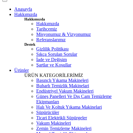
Anasayfa
Hakkımızda
Hakkımızda
Hakkımızda
Tarihçemiz
Misyonumuz & Vizyonumuz
Referanslarımız
Destek
Gizlilik Politikası
Sıkça Sorulan Sorular
İade ve Değişim
Şartlar ve Koşullar
Ürünler
ÜRÜN KATEGORİLERİMİZ
Basınçlı Yıkama Makineleri
Buharlı Temizlik Makinelari
Endüstriyel Vakum Makineleri
Güneş Panelleri Ve Dış Cam Temizleme
Ekipmanları
Halı Ve Koltuk Yıkama Makinelari
Süpürücüler
Ticari Elektrikli Süpürgeler
Vakum Makineleri
Zemin Temizleme Makineleri