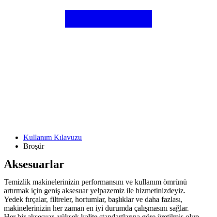
Kullanım Kılavuzu
Broşür
Aksesuarlar
Temizlik makinelerinizin performansını ve kullanım ömrünü
artırmak için geniş aksesuar yelpazemiz ile hizmetinizdeyiz.
Yedek fırçalar, filtreler, hortumlar, başlıklar ve daha fazlası,
makinelerinizin her zaman en iyi durumda çalışmasını sağlar.
Her bir aksesuar, yüksek kalite standartlarına göre üretilmiş olup,