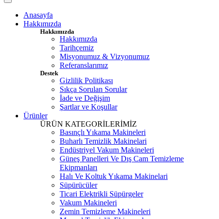
Anasayfa
Hakkımızda
Hakkımızda
Hakkımızda
Tarihçemiz
Misyonumuz & Vizyonumuz
Referanslarımız
Destek
Gizlilik Politikası
Sıkça Sorulan Sorular
İade ve Değişim
Şartlar ve Koşullar
Ürünler
ÜRÜN KATEGORİLERİMİZ
Basınçlı Yıkama Makineleri
Buharlı Temizlik Makinelari
Endüstriyel Vakum Makineleri
Güneş Panelleri Ve Dış Cam Temizleme
Ekipmanları
Halı Ve Koltuk Yıkama Makinelari
Süpürücüler
Ticari Elektrikli Süpürgeler
Vakum Makineleri
Zemin Temizleme Makineleri