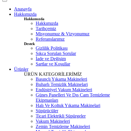
Anasayfa
Hakkımızda
Hakkımızda
Hakkımızda
Tarihçemiz
Misyonumuz & Vizyonumuz
Referanslarımız
Destek
Gizlilik Politikası
Sıkça Sorulan Sorular
İade ve Değişim
Şartlar ve Koşullar
Ürünler
ÜRÜN KATEGORİLERİMİZ
Basınçlı Yıkama Makineleri
Buharlı Temizlik Makinelari
Endüstriyel Vakum Makineleri
Güneş Panelleri Ve Dış Cam Temizleme
Ekipmanları
Halı Ve Koltuk Yıkama Makinelari
Süpürücüler
Ticari Elektrikli Süpürgeler
Vakum Makineleri
Zemin Temizleme Makineleri