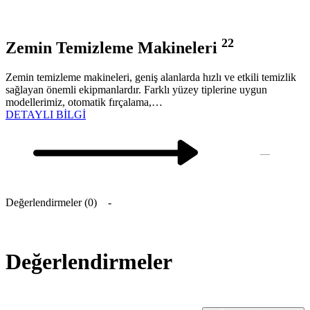
22
Zemin Temizleme Makineleri
Zemin temizleme makineleri, geniş alanlarda hızlı ve etkili temizlik
S
sağlayan önemli ekipmanlardır. Farklı yüzey tiplerine uygun
i
modellerimiz, otomatik fırçalama,…
k
DETAYLI BİLGİ
—
Değerlendirmeler (0)
Değerlendirmeler