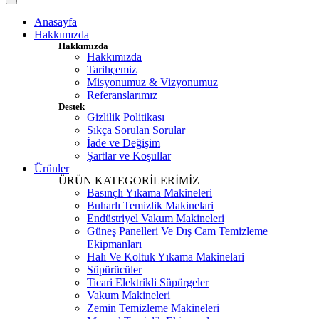
Anasayfa
Hakkımızda
Hakkımızda
Hakkımızda
Tarihçemiz
Misyonumuz & Vizyonumuz
Referanslarımız
Destek
Gizlilik Politikası
Sıkça Sorulan Sorular
İade ve Değişim
Şartlar ve Koşullar
Ürünler
ÜRÜN KATEGORİLERİMİZ
Basınçlı Yıkama Makineleri
Buharlı Temizlik Makinelari
Endüstriyel Vakum Makineleri
Güneş Panelleri Ve Dış Cam Temizleme
Ekipmanları
Halı Ve Koltuk Yıkama Makinelari
Süpürücüler
Ticari Elektrikli Süpürgeler
Vakum Makineleri
Zemin Temizleme Makineleri