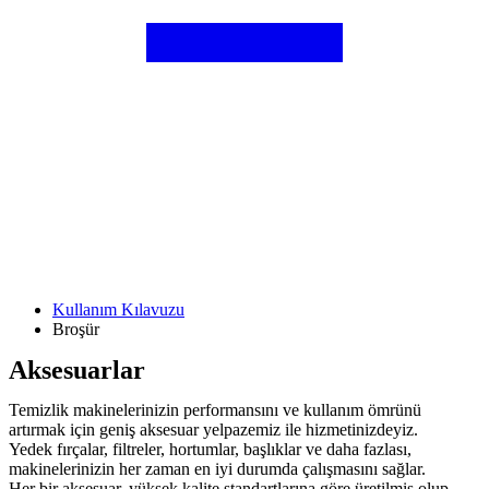
Kullanım Kılavuzu
Broşür
Aksesuarlar
Temizlik makinelerinizin performansını ve kullanım ömrünü
artırmak için geniş aksesuar yelpazemiz ile hizmetinizdeyiz.
Yedek fırçalar, filtreler, hortumlar, başlıklar ve daha fazlası,
makinelerinizin her zaman en iyi durumda çalışmasını sağlar.
Her bir aksesuar, yüksek kalite standartlarına göre üretilmiş olup,