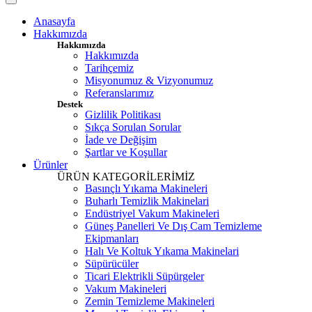
Anasayfa
Hakkımızda
Hakkımızda
Hakkımızda
Tarihçemiz
Misyonumuz & Vizyonumuz
Referanslarımız
Destek
Gizlilik Politikası
Sıkça Sorulan Sorular
İade ve Değişim
Şartlar ve Koşullar
Ürünler
ÜRÜN KATEGORİLERİMİZ
Basınçlı Yıkama Makineleri
Buharlı Temizlik Makinelari
Endüstriyel Vakum Makineleri
Güneş Panelleri Ve Dış Cam Temizleme
Ekipmanları
Halı Ve Koltuk Yıkama Makinelari
Süpürücüler
Ticari Elektrikli Süpürgeler
Vakum Makineleri
Zemin Temizleme Makineleri