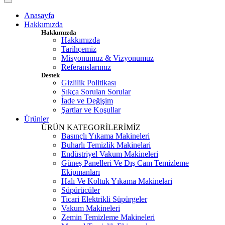
Anasayfa
Hakkımızda
Hakkımızda
Hakkımızda
Tarihçemiz
Misyonumuz & Vizyonumuz
Referanslarımız
Destek
Gizlilik Politikası
Sıkça Sorulan Sorular
İade ve Değişim
Şartlar ve Koşullar
Ürünler
ÜRÜN KATEGORİLERİMİZ
Basınçlı Yıkama Makineleri
Buharlı Temizlik Makinelari
Endüstriyel Vakum Makineleri
Güneş Panelleri Ve Dış Cam Temizleme
Ekipmanları
Halı Ve Koltuk Yıkama Makinelari
Süpürücüler
Ticari Elektrikli Süpürgeler
Vakum Makineleri
Zemin Temizleme Makineleri