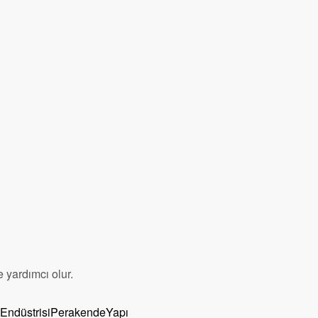
 yardımcı olur.
 Endüstrisi
Perakende
Yapı