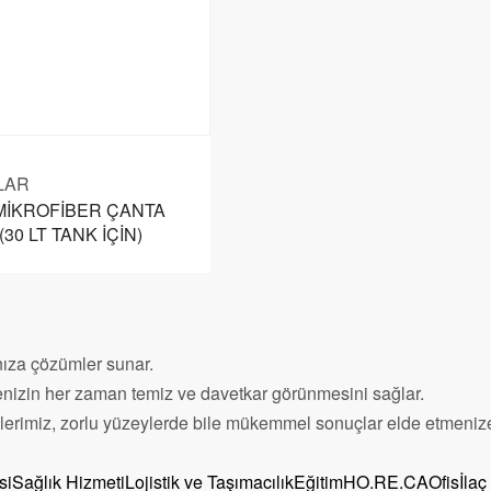
LAR
 MİKROFİBER ÇANTA
(30 LT TANK İÇİN)
ınıza çözümler sunar.
tmenizin her zaman temiz ve davetkar görünmesini sağlar.
elerimiz, zorlu yüzeylerde bile mükemmel sonuçlar elde etmenize
si
Sağlık Hizmeti
Lojistik ve Taşımacılık
Eğitim
HO.RE.CA
Ofis
İlaç