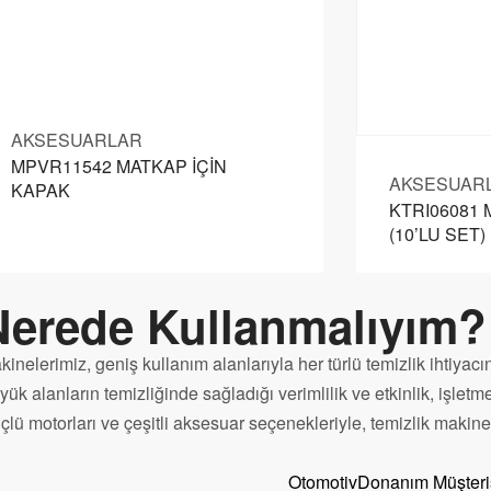
AKSESUARLAR
MPVR11542 MATKAP İÇİN
AKSESUAR
KAPAK
KTRI06081
(10’LU SET) 
Nerede Kullanmalıyım?
kinelerimiz, geniş kullanım alanlarıyla her türlü temizlik ihtiyac
yük alanların temizliğinde sağladığı verimlilik ve etkinlik, işle
çlü motorları ve çeşitli aksesuar seçenekleriyle, temizlik makin
Otomotiv
Donanım Müşteri