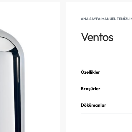
ANA SAYFA
›
MANUEL TEMIZLI
Ventos
Teklif Alın
Özellikler
Broşürler
Dökümanlar