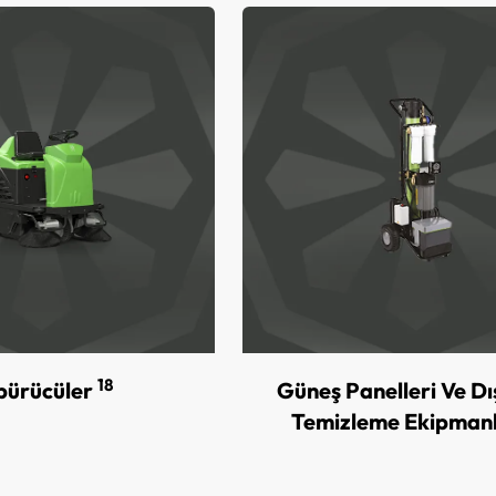
18
pürücüler
Güneş Panelleri Ve D
Temizleme Ekipman