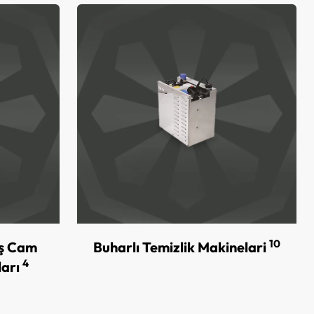
10
ış Cam
Buharlı Temizlik Makinelari
4
ları