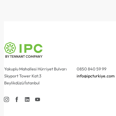
Yakuplu Mahallesi Hürriyet Bulvarı
0850 840 59 99
Skyport Tower Kat:3
info@ipcturkiye.com
Beylikdüzü/İstanbul