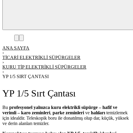
ANA SAYFA
›
TICARI ELEKTRIKLI SÜPÜRGELER
›
KURU TIP ELEKTRIKLI SÜPÜRGELER
›
YP 1/5 SIRT ÇANTASI
YP 1/5 Sırt Çantası
Bu
profesyonel yalnızca kuru elektrikli süpürge – hafif ve
verimli –
karo zeminleri
,
parke zeminleri
ve
halıları
temizlemek
için idealdir. Teleskopik boru ile donatılmış olup dar, küçük, yüksek
ve derin alanları temizler.