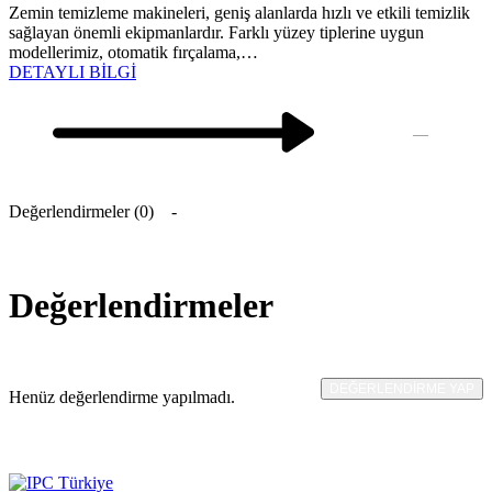
Zemin temizleme makineleri, geniş alanlarda hızlı ve etkili temizlik
S
sağlayan önemli ekipmanlardır. Farklı yüzey tiplerine uygun
i
modellerimiz, otomatik fırçalama,…
k
DETAYLI BİLGİ
—
Değerlendirmeler (0)
Değerlendirmeler
DEĞERLENDIRME YAP
Henüz değerlendirme yapılmadı.