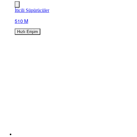
İticili Süpürücüler
510 M
Hızlı Erişim