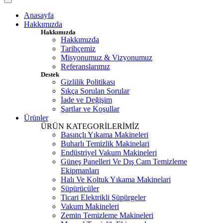
Anasayfa
Hakkımızda
Hakkımızda
Hakkımızda
Tarihçemiz
Misyonumuz & Vizyonumuz
Referanslarımız
Destek
Gizlilik Politikası
Sıkça Sorulan Sorular
İade ve Değişim
Şartlar ve Koşullar
Ürünler
ÜRÜN KATEGORİLERİMİZ
Basınçlı Yıkama Makineleri
Buharlı Temizlik Makinelari
Endüstriyel Vakum Makineleri
Güneş Panelleri Ve Dış Cam Temizleme
Ekipmanları
Halı Ve Koltuk Yıkama Makinelari
Süpürücüler
Ticari Elektrikli Süpürgeler
Vakum Makineleri
Zemin Temizleme Makineleri