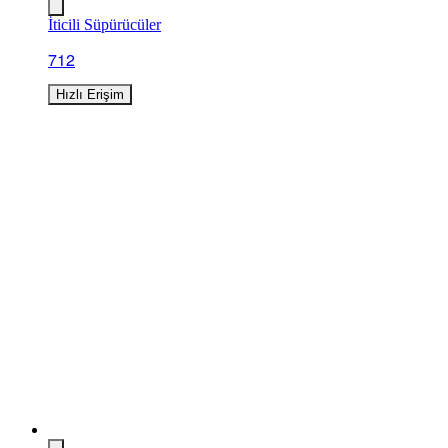
İticili Süpürücüler
712
Hızlı Erişim