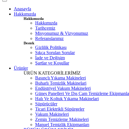
Anasayfa
Hakkımızda
Hakkımızda
Hakkımızda
Tarihçemiz
Misyonumuz & Vizyonumuz
Referanslarımız
Destek
Gizlilik Politikası
Sıkça Sorulan Sorular
İade ve Değişim
Şartlar ve Koşullar
Ürünler
ÜRÜN KATEGORİLERİMİZ
Basınçlı Yıkama Makineleri
Buharlı Temizlik Makinelari
Endüstriyel Vakum Makineleri
Güneş Panelleri Ve Dış Cam Temizleme Ekipmanla
Halı Ve Koltuk Yıkama Makinelari
Süpürücüler
Ticari Elektrikli Süpürgeler
Vakum Makineleri
Zemin Temizleme Makineleri
Manuel Temizlik Ekipmanları