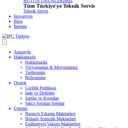
BÜTÜN ÜRÜNLERİMİZ
Tüm Türkiye'ye Teknik Servis
Teknik Servis
İnovasyon
Blog
İletişim
Anasayfa
Hakkımızda
Hakkımızda
Vizyonumuz & Misyonumuz
Tarihçemiz
Referanslar
Destek
Gizlilik Politikası
İade ve Değişim
Şartlar ve Koşullar
Sıkça Sorulan Sorular
Ürünler
Basınçlı Yıkama Makineleri
Buharlı Temizlik Makinelari
Endüstriyel Vakum Makineleri