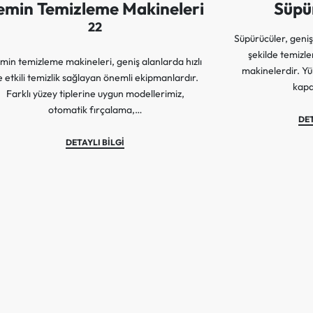
emin Temizleme Makineleri
Süpü
22
Süpürücüler, geniş 
şekilde temizle
min temizleme makineleri, geniş alanlarda hızlı
makinelerdir. Yü
e etkili temizlik sağlayan önemli ekipmanlardır.
kapa
Farklı yüzey tiplerine uygun modellerimiz,
otomatik fırçalama,…
DET
DETAYLI BİLGİ