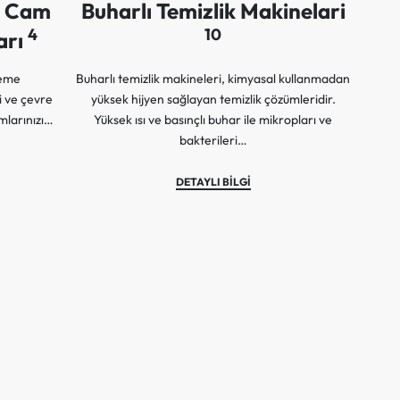
ş Cam
Buharlı Temizlik Makinelari
4
10
arı
leme
Buharlı temizlik makineleri, kimyasal kullanmadan
i ve çevre
yüksek hijyen sağlayan temizlik çözümleridir.
amlarınızı…
Yüksek ısı ve basınçlı buhar ile mikropları ve
bakterileri…
DETAYLI BİLGİ
Ba
Bas
ta