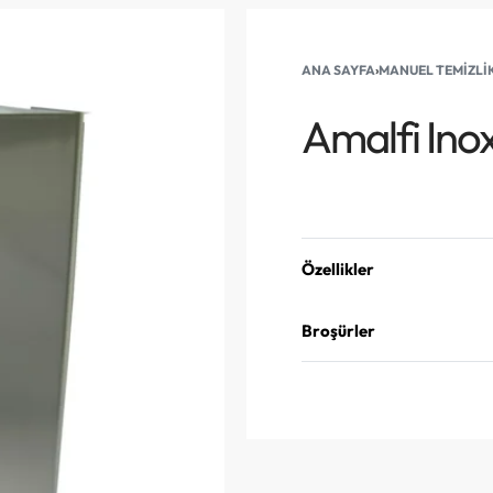
ANA SAYFA
›
MANUEL TEMIZLI
Amalfi Inox
Teklif Alın
Özellikler
Broşürler