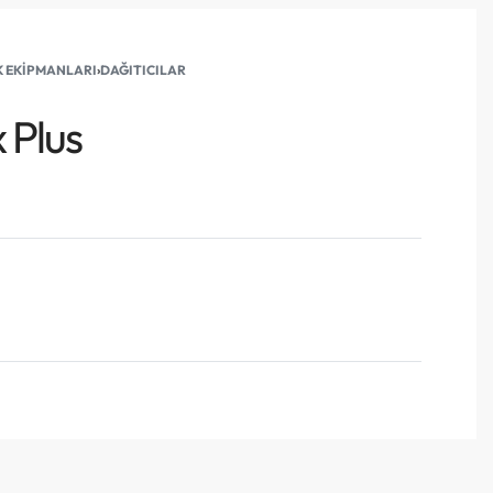
K EKIPMANLARI
›
DAĞITICILAR
 Plus