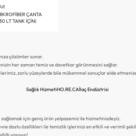
AR
MİKROFİBER ÇANTA
(30 LT TANK İÇİN)
ınıza çözümler sunar.
tmenizin her zaman temiz ve davetkar görünmesini sağlar.
elerimiz, zorlu yüzeylerde bile mükemmel sonuçlar elde etmenize
Sağlık Hizmeti
HO.RE.CA
İlaç Endüstrisi
ı sağlamak için geniş ürün yelpazemiz ile hizmetinizdeyiz.
e dostu özellikleri ile temizlik işlerinizi en etkili ve verimli şe
lliği yaşayın!