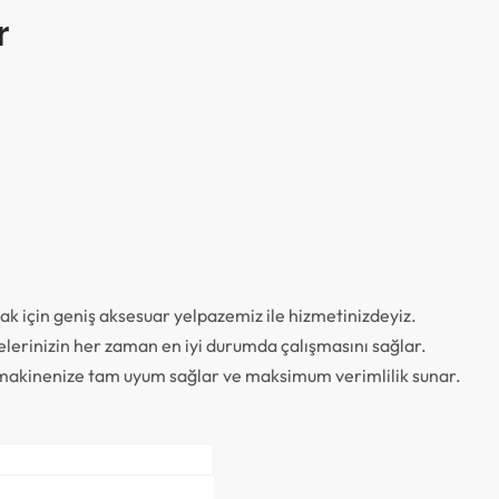
r
k için geniş aksesuar yelpazemiz ile hizmetinizdeyiz.
inelerinizin her zaman en iyi durumda çalışmasını sağlar.
p, makinenize tam uyum sağlar ve maksimum verimlilik sunar.