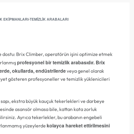
IK EKIPMANLARI
›
TEMIZLIK ARABALARI
re dostu: Brix Climber, operatörün işini optimize etmek
profesyonel bir temizlik arabasıdır. Brix
arlanmış
slerde, okullarda, endüstrilerde
veya genel olarak
yet gösteren profesyoneller ve temizlik yüklenicileri
sapı, ekstra büyük kauçuk tekerlekleri ve darbeye
esinde asansör olmasa bile, kattan kata zorluk
rsiniz. Ayrıca tekerlekler, bu arabanın engebeli
kolayca hareket ettirilmesini
ltlanmamış yüzeylerde