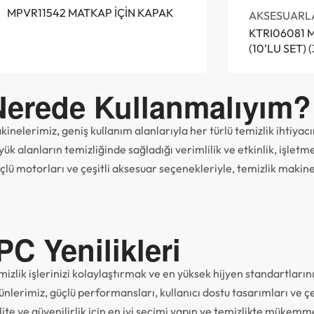
MPVR11542 MATKAP İÇİN KAPAK
AKSESUARL
KTRI06081 
(10’LU SET) 
Nerede Kullanmalıyım?
kinelerimiz, geniş kullanım alanlarıyla her türlü temizlik ihtiyac
yük alanların temizliğinde sağladığı verimlilik ve etkinlik, işle
çlü motorları ve çeşitli aksesuar seçenekleriyle, temizlik makin
PC Yenilikleri
mizlik işlerinizi kolaylaştırmak ve en yüksek hijyen standartların
nlerimiz, güçlü performansları, kullanıcı dostu tasarımları ve çevr
lite ve güvenilirlik için en iyi seçimi yapın ve temizlikte mükemme