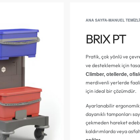
ANA SAYFA
›
MANUEL TEMIZL
BRIX PT
Pratik, çok yönlü ve çev
ve desteklemek için tas
Climber
, otellerde, ofi
merdivenli yerlerde faali
için ideal bir çözümdür.
Ayarlanabilir ergonomik 
dayanıklı tamponları say
çekmeden hareket edebili
kaldırımlarda veya asfa
sağlar.