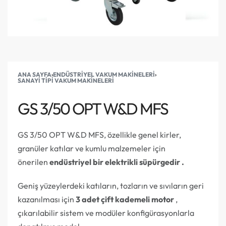
ANA SAYFA
›
ENDÜSTRIYEL VAKUM MAKINELERI
›
SANAYI TIPI VAKUM MAKINELERI
GS 3/50 OPT W&D MFS
GS 3/50 OPT W&D MFS, özellikle genel kirler,
granüler katılar ve kumlu malzemeler için
önerilen
endüstriyel bir elektrikli süpürgedir .
Geniş yüzeylerdeki katıların, tozların ve sıvıların geri
kazanılması için
3 adet çift kademeli motor
,
çıkarılabilir sistem ve modüler konfigürasyonlarla