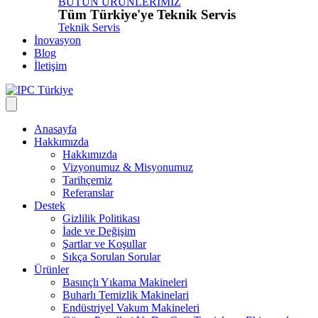
BÜTÜN ÜRÜNLERİMİZ
Tüm Türkiye'ye Teknik Servis
Teknik Servis
İnovasyon
Blog
İletişim
Anasayfa
Hakkımızda
Hakkımızda
Vizyonumuz & Misyonumuz
Tarihçemiz
Referanslar
Destek
Gizlilik Politikası
İade ve Değişim
Şartlar ve Koşullar
Sıkça Sorulan Sorular
Ürünler
Basınçlı Yıkama Makineleri
Buharlı Temizlik Makinelari
Endüstriyel Vakum Makineleri