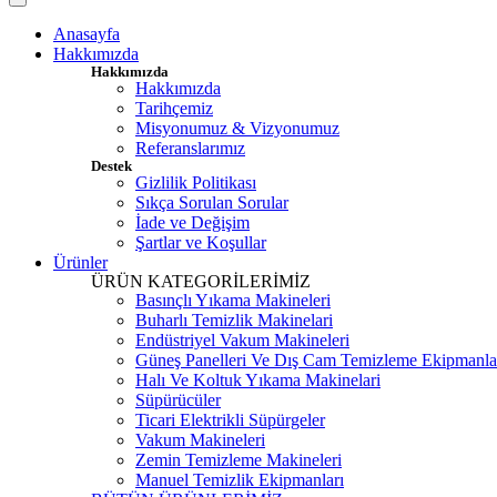
Anasayfa
Hakkımızda
Hakkımızda
Hakkımızda
Tarihçemiz
Misyonumuz & Vizyonumuz
Referanslarımız
Destek
Gizlilik Politikası
Sıkça Sorulan Sorular
İade ve Değişim
Şartlar ve Koşullar
Ürünler
ÜRÜN KATEGORİLERİMİZ
Basınçlı Yıkama Makineleri
Buharlı Temizlik Makinelari
Endüstriyel Vakum Makineleri
Güneş Panelleri Ve Dış Cam Temizleme Ekipmanla
Halı Ve Koltuk Yıkama Makinelari
Süpürücüler
Ticari Elektrikli Süpürgeler
Vakum Makineleri
Zemin Temizleme Makineleri
Manuel Temizlik Ekipmanları