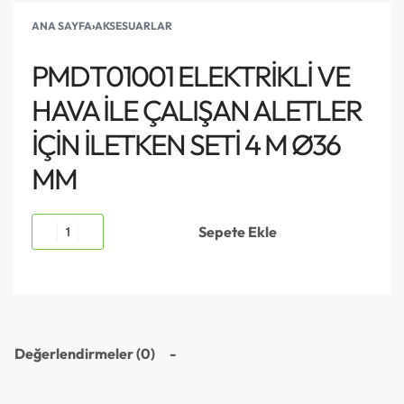
ANA SAYFA
›
AKSESUARLAR
PMDT01001 ELEKTRİKLİ VE
HAVA İLE ÇALIŞAN ALETLER
İÇİN İLETKEN SETİ 4 M Ø36
MM
Sepete Ekle
Değerlendirmeler (0)