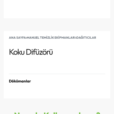
ANA SAYFA
›
MANUEL TEMIZLIK EKIPMANLARI
›
DAĞITICILAR
Koku Difüzörü
Teklif Alın
Dökümanlar