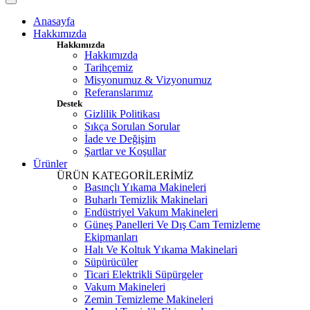
Anasayfa
Hakkımızda
Hakkımızda
Hakkımızda
Tarihçemiz
Misyonumuz & Vizyonumuz
Referanslarımız
Destek
Gizlilik Politikası
Sıkça Sorulan Sorular
İade ve Değişim
Şartlar ve Koşullar
Ürünler
ÜRÜN KATEGORİLERİMİZ
Basınçlı Yıkama Makineleri
Buharlı Temizlik Makinelari
Endüstriyel Vakum Makineleri
Güneş Panelleri Ve Dış Cam Temizleme
Ekipmanları
Halı Ve Koltuk Yıkama Makinelari
Süpürücüler
Ticari Elektrikli Süpürgeler
Vakum Makineleri
Zemin Temizleme Makineleri