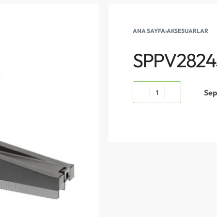
ANA SAYFA
›
AKSESUARLAR
SPPV2824
Sep