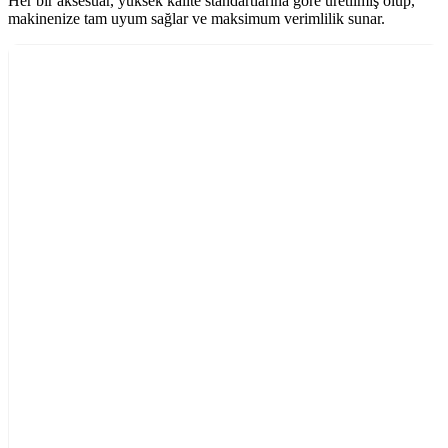
Her bir aksesuar, yüksek kalite standartlarına göre üretilmiş olup,
makinenize tam uyum sağlar ve maksimum verimlilik sunar.