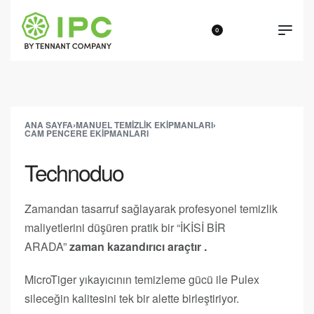
0
ANA SAYFA
›
MANUEL TEMIZLIK EKIPMANLARI
›
CAM PENCERE EKIPMANLARI
Technoduo
Zamandan tasarruf sağlayarak profesyonel temizlik
maliyetlerini düşüren pratik bir “İKİSİ BİR
ARADA”
zaman kazandırıcı araçtır .
MicroTiger yıkayıcının temizleme gücü ile Pulex
sileceğin kalitesini tek bir alette birleştiriyor.