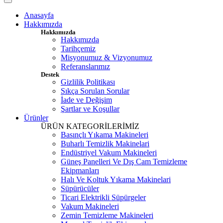
Anasayfa
Hakkımızda
Hakkımızda
Hakkımızda
Tarihçemiz
Misyonumuz & Vizyonumuz
Referanslarımız
Destek
Gizlilik Politikası
Sıkça Sorulan Sorular
İade ve Değişim
Şartlar ve Koşullar
Ürünler
ÜRÜN KATEGORİLERİMİZ
Basınçlı Yıkama Makineleri
Buharlı Temizlik Makinelari
Endüstriyel Vakum Makineleri
Güneş Panelleri Ve Dış Cam Temizleme
Ekipmanları
Halı Ve Koltuk Yıkama Makinelari
Süpürücüler
Ticari Elektrikli Süpürgeler
Vakum Makineleri
Zemin Temizleme Makineleri